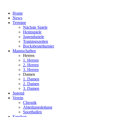
Home
News
Termine
Nächste Spiele
Heimspiele
Jugendspiele
Trainingszeiten
Bocksbeutelturnier
Mannschaften
Herren
1. Herren
2. Herren
3. Herren
Damen
1. Damen
2. Damen
3. Damen
Jugend
Verein
Chronik
Abteilungsleitung
Sporthallen
Fanshop